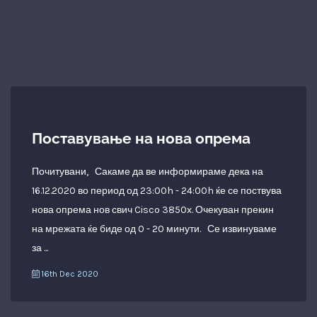
fr
Qh
- 
E
ER
Ma
Поставување на нова опрема
Почитувани, Сакаме да ве информираме дека на
16.12.2020 во период од 23:00h - 24:00h ќе се поствува
нова опрема нов свич Cisco 3850x. Очекуван прекин
на мрежата ќе биде од 0 - 20 минути. Се извинуваме
за ...
16th Dec 2020