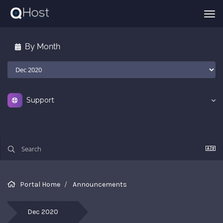
Tog
nav
By Month
Support
Portal Home
Announcements
All
th
Dec 2020
la